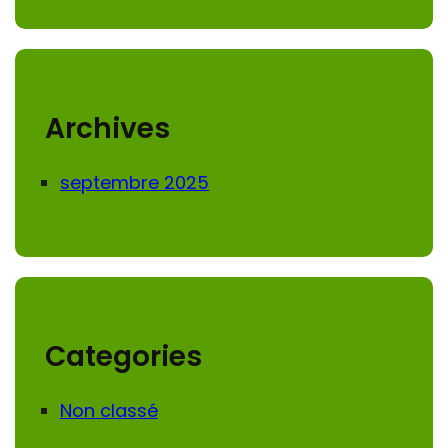
r
c
h
Archives
septembre 2025
Categories
Non classé